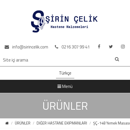
info@sirincelik.com
0216 307 99 41
Türkçe
Menü
ÜRÜNLER
ÜRÜNLER
DİĞER HASTANE EKİPMANLARI
ŞÇ-148 Yemek Masası