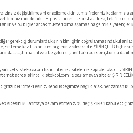
nı ve izinsiz değiştirilmesini engellemek için tüm şifreleriniz kodlanmış
eyebilmeniz mümkündür. E-posta adresi ve posta adresi, telefon numarası
nılır, ve bu bilgiler ancak müşteri olma aşamasına gelmiş ziyaretçiler kend
e diğer gerektiği durumlarda kişinin kimliğinin doğrulanmasında kullanılacak
kte, sisteme kayıtlı olan tüm bilgileriniz silinecektir. ŞİRİN ÇELİK hiçbir 
nda araştırma ehliyeti belgelenmiş her türlü adli soruşturma dahilinde 
irincelik.istekobi.com harici internet sitelerine köprüler olabilir . ŞİRİN
Internet adresi sirincelik.istekobi.com ile başlamayan siteler ŞİRİN ÇELİK i
 ettiğinizi belirtmektesiniz. Kendi isteğimize bağlı olarak, her zaman bu 
web sitesini kullanmaya devam etmeniz, bu değişiklikleri kabul ettiğini