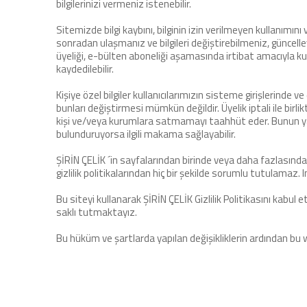
bilgilerinizi vermeniz istenebilir.
Sitemizde bilgi kaybını, bilginin izin verilmeyen kullanımı
sonradan ulaşmanız ve bilgileri değiştirebilmeniz, güncell
üyeliği, e-bülten aboneliği aşamasında irtibat amacıyla kulla
kaydedilebilir.
Kişiye özel bilgiler kullanıcılarımızın sisteme girişlerinde v
bunları değiştirmesi mümkün değildir. Üyelik iptali ile birli
kişi ve/veya kurumlara satmamayı taahhüt eder. Bunun yanı
bulunduruyorsa ilgili makama sağlayabilir.
ŞİRİN ÇELİK ´in sayfalarından birinde veya daha fazlasında, s
gizlilik politikalarından hiç bir şekilde sorumlu tutulamaz. 
Bu siteyi kullanarak ŞİRİN ÇELİK Gizlilik Politikasını kabul
saklı tutmaktayız.
Bu hüküm ve şartlarda yapılan değişikliklerin ardından bu 