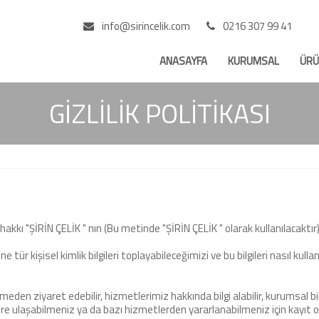
info@sirincelik.com
0216 307 99 41
ANASAYFA
KURUMSAL
ÜRÜ
GİZLİLİK POLİTİKASI
 hakkı "ŞİRİN ÇELİK " nın (Bu metinde "ŞİRİN ÇELİK " olarak kullanılacaktır) 
e tür kişisel kimlik bilgileri toplayabileceğimizi ve bu bilgileri nasıl kullanab
ermeden ziyaret edebilir, hizmetlerimiz hakkında bilgi alabilir, kurumsal bi
re ulaşabilmeniz ya da bazı hizmetlerden yararlanabilmeniz için kayıt ol