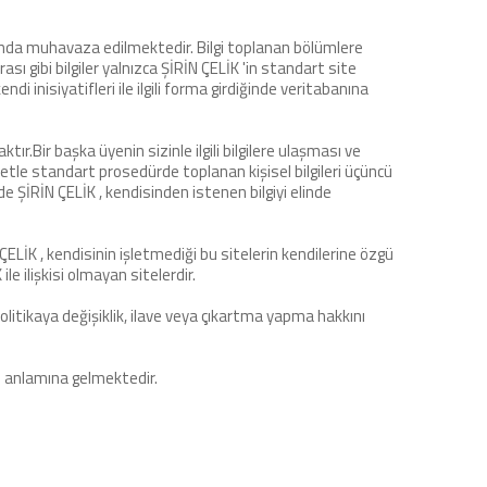
 alanda muhavaza edilmektedir. Bilgi toplanan bölümlere
 gibi bilgiler yalnızca ŞİRİN ÇELİK 'in standart site
i inisiyatifleri ile ilgili forma girdiğinde veritabanına
tır.Bir başka üyenin sizinle ilgili bilgilere ulaşması ve
suretle standart prosedürde toplanan kişisel bilgileri üçüncü
ŞİRİN ÇELİK , kendisinden istenen bilgiyi elinde
 ÇELİK , kendisinin işletmediği bu sitelerin kendilerine özgü
le ilişkisi olmayan sitelerdir.
politikaya değişiklik, ilave veya çıkartma yapma hakkını
z anlamına gelmektedir.